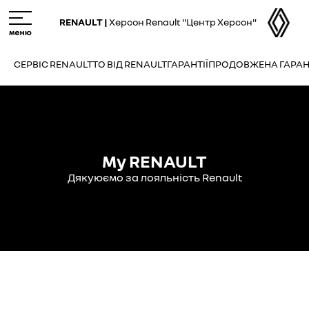
Skip
M
to
e
RENAULT |
Херсон Renault "Центр Херсон"
main
n
content
u
СЕРВІС RENAULT
ТО ВІД RENAULT
ГАРАНТІЇ
ПРОДОВЖЕНА ГАРАН
My RENAULT
Дякуюємо за лояльність Renault