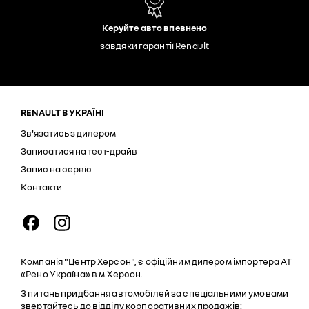
Керуйте авто впевнено
завдяки гарантії Renault
RENAULT В УКРАЇНІ
Зв'язатись з дилером
Записатися на тест-драйв
Запис на сервіс
Контакти
Компанія "Центр Херсон", є офіційним дилером імпортера АТ
«Рено Україна» в м.Херсон.
З питань придбання автомобілей за спеціальними умовами
звертайтесь до відділу корпоративних продажів: