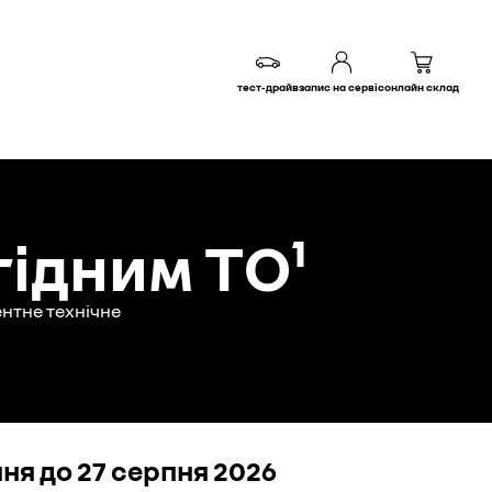
тест-драйв
запис на сервіс
онлайн склад
гідним ТО¹
ентне технічне
ипня до 27 серпня 2026