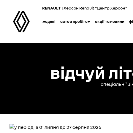
Skip
RENAULT |
Херсон Renault "Центр Херсон"
to
main
моделі
авто з пробігом
акції та новини
ф
content
відчуй лі
спеціальні¹ ц