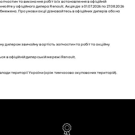
пчастин та виконання робіт із їх встановлення в офіційній
е у офіційного дилера Renault. Акція діє з 01.07.2026 по 27.08.2026
бмежена. Про умови акції дізнавайтесь в офіційних дилерів або на
ну дилером звичайну вартість запчастин та робіт та акційну
я в офіційній дилерській мережі Renault.
 влади території України (крім тимчасово окупованих територій).