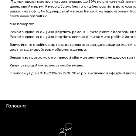
1
Під «вигодою» мається на увазі знижка до 30% на визначений перелі
дилерській мережі Renault. Звичайна та акційна вартість встановлюєт
виключно в офіційній дилерській мережі Renault на підконтрольній о
сайті www.renault.ua.
*На банерах:
Рекомендована акційна вартість ременя ГРМ та робіт із його заміни дл
Рекомендована акційна вартість оливи з фільтрами та робіт із його за
Звичайна та акційна вартість встановлюється дилерами самостійно 
вартість дізнавайтесь у обраного дилера.
Знижки за програмою лояльності «Вік має значення» не додаються і 
Кількість акційних запчастин обмежена.
Пропозиція діє з 01.07.2026 по 27.08.2026 рр. виключно в офіційній 
Головна