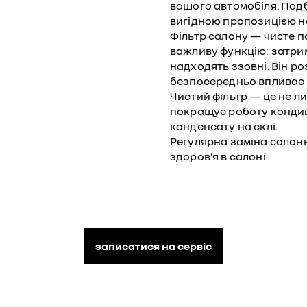
вашого автомобіля. Под
вигідною пропозицією на
Фільтр салону — чисте п
важливу функцію: затрим
надходять ззовні. Він р
безпосередньо впливає н
Чистий фільтр — це не ли
покращує роботу кондиц
конденсату на склі.
Регулярна заміна салонн
здоров’я в салоні.
записатися на сервіс