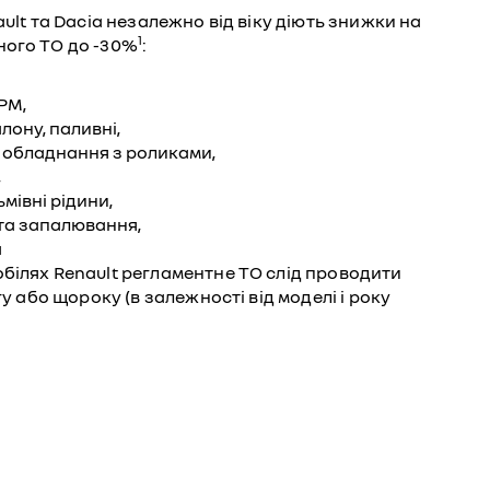
ault та Dacia незалежно від віку діють знижки на
1
ного ТО до -30%
:
РМ,
алону, паливні,
 обладнання з роликами,
,
мівні рідини,
та запалювання,
а
білях Renault регламентне ТО слід проводити
гу або щороку (в залежності від моделі і року