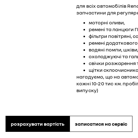
для всіх автомобілів Ren
запчастини для регуляр
моторні оливи,
ремені та ланцюги Г
фільтри повітряні, с
ремені додаткового
водяні помпи, шківи
охолоджуючі та галь
свічки розжарення 
щітки склоочисник
нагадуємо, що на автомо
кожні 10-20 тис км. пробі
випуску)
розрахувати вартість
записатися на сервіс