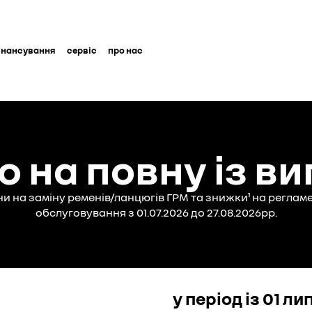
інансування
сервіс
про нас
то на повну із ви
іни на заміну ременів/ланцюгів ГРМ та знижки¹ на реглам
обслуговування з 01.07.2026 до 27.08.2026рр.
у період із 01 л