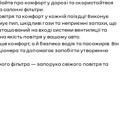
байте про комфорт у дорозі та скористайтеся
 салонні фільтри.
овітря та комфорт у кожній поїздці! Виконує
ує пил, шкідливі гази та неприємні запахи, що
озташований на вході системи вентиляції та
а якість повітря у вашому авто.
ше комфорт, а й безпека водія та пасажирів. Він
іонера та допомагає запобігти утворенню
ого фільтра — запорука свіжого повітря та