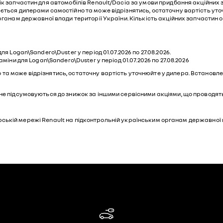
к запчастин для автомобілів Renault/Dacia за умови придбання акційних за
ься дилерами самостійно та може відрізнятись, остаточну вартість уточнюйт
рганам державної влади території України. Кількість акційних запчастин о
я Logan\Sandero\Duster у період 01.07.2026 по 27.08.2026.
міни для Logan\Sandero\Duster у період 01.07.2026 по 27.08.2026
та може відрізнятись, остаточну вартість уточнюйте у дилера. Встановле
не підсумовуються до знижок за іншими сервісними акціями, що проводятьс
дилерській мережі Renault на підконтрольній українським органам державної