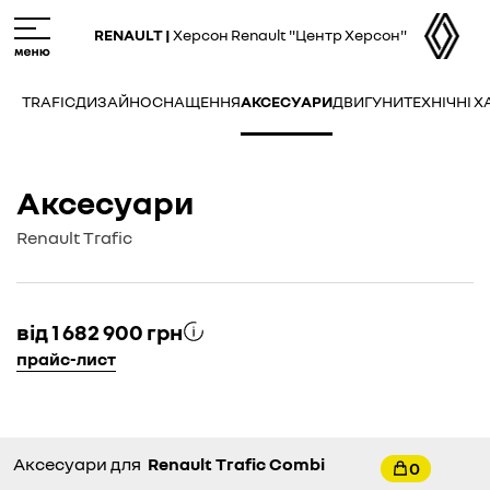
Skip
M
to
e
RENAULT |
Херсон Renault "Центр Херсон"
main
n
content
u
TRAFIC
ДИЗАЙН
ОСНАЩЕННЯ
АКСЕСУАРИ
ДВИГУНИ
ТЕХНІЧНІ 
Аксесуари
Renault Trafic
від 1 682 900 грн
прайс-лист