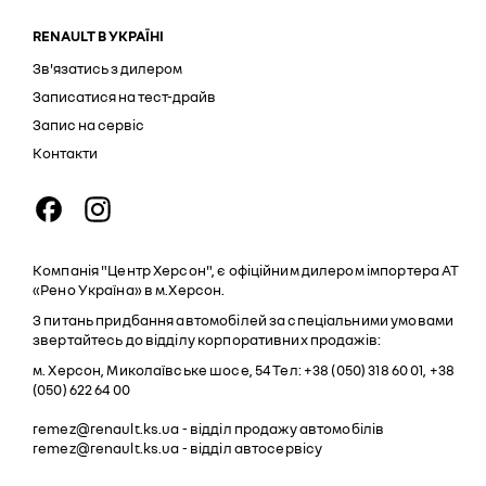
RENAULT В УКРАЇНІ
Зв'язатись з дилером
Записатися на тест-драйв
Запис на сервіс
Контакти
Компанія "Центр Херсон", є офіційним дилером імпортера АТ
«Рено Україна» в м.Херсон.
З питань придбання автомобілей за спеціальними умовами
звертайтесь до відділу корпоративних продажів:
м. Херсон, Миколаївське шосе, 54 Тел: +38 (050) 318 60 01, +38
(050) 622 64 00
remez@renault.ks.ua
- відділ продажу автомобілів
remez@renault.ks.ua
- відділ автосервісу